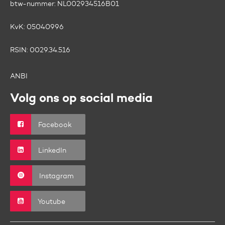
btw-nummer:
NL002934516B01
KvK:
05040996
RSIN:
0029.34.516
ANBI
Volg ons op social media
Facebook
LinkedIn
Instagram
Youtube