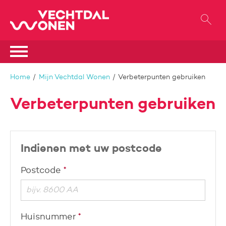
Naar de homepage
Ga naar Hoofd
Naar hoofdinhoud
Naar hoofdnavigatiemenu
Naar zoeken
Home
Mijn Vechtdal Wonen
Verbeterpunten gebruiken
Verbeterpunten gebruiken
Indienen met uw postcode
Verplicht veld
Postcode
*
Verplicht veld
Huisnummer
*