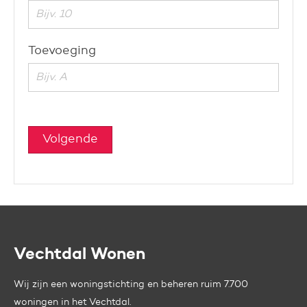
Toevoeging
Volgende
Vechtdal Wonen
Contactinformatie
Wij zijn een woningstichting en beheren ruim 7.700
woningen in het Vechtdal.