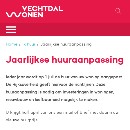
Naar de homepage
Ga naar Hoofd
Naar hoofdinhoud
Naar hoofdnavigatiemenu
Naar zoeken
Home
Ik huur
Jaarlijkse huuraanpassing
Jaarlijkse huuraanpassing
Ieder jaar wordt op 1 juli de huur van uw woning aangepast.
De Rijksoverheid geeft hiervoor de richtlijnen. Deze
huuraanpassing is nodig om investeringen in woningen,
nieuwbouw en leefbaarheid mogelijk te maken.
U krijgt half april van ons een mail of brief met daarin uw
nieuwe huurprijs.