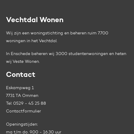
Vechtdal Wonen
Contactinformatie
Wij zijn een woningstichting en beheren ruim 7.700
woningen in het Vechtdal.
In Enschede beheren wij 3.000 studentenwoningen en heten
wij
Veste Wonen.
Contact
Eskampweg 1
7731 TA Ommen
Tel:
0529 - 45 25 88
Contactformulier
Openingstijden:
ma t/m do. 9.00 - 16.30 uur