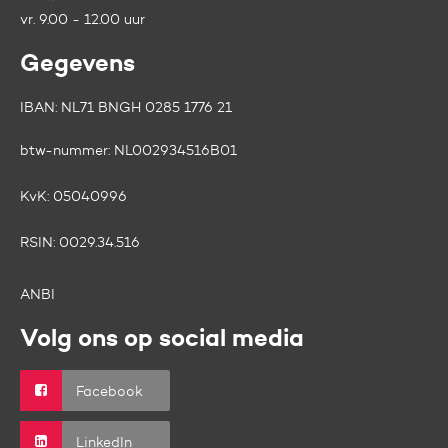
vr. 9.00 - 12.00 uur
Gegevens
IBAN: NL71 BNGH 0285 1776 21
btw-nummer:
NL002934516B01
KvK:
05040996
RSIN:
0029.34.516
ANBI
Volg ons op social media
Facebook
LinkedIn