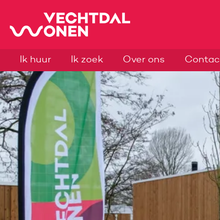
Naar de homepage
Ik huur
Ik zoek
Over ons
Contac
Naar hoofdinhoud
Naar hoofdnavigatiemenu
Naar zoeken