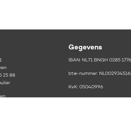
t
Gegevens
1
IBAN: NL71 BNGH 0285 1776
men
btw-nummer:
NL002934516
5 25 88
ulier
KvK:
05040996
en:
RSIN:
0029.34.516
.00 - 16.30 uur
.00 uur
ANBI