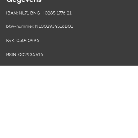
IBAN: NL71 BNGH 0285 1776 21
btw-nummer:
NL002934516B01
KvK:
05040996
RSIN:
0029.34.516
ANBI
Volg ons op social media
Facebook
LinkedIn
Instagram