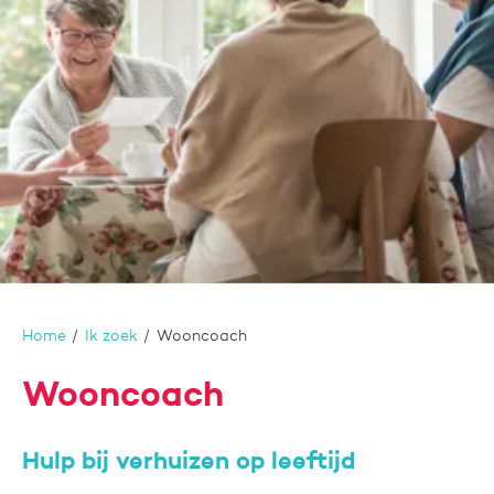
Home
Ik zoek
Wooncoach
Wooncoach
Hulp bij verhuizen op leeftijd