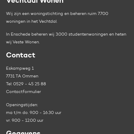
Vechtdal Wonen
Contactinformatie
Wij zijn een woningstichting en beheren ruim 7.700
woningen in het Vechtdal.
In Enschede beheren wij 3.000 studentenwoningen en heten
wij
Veste Wonen.
Contact
Eskampweg 1
7731 TA Ommen
Tel:
0529 - 45 25 88
Contactformulier
Openingstijden:
ma t/m do. 9.00 - 16.30 uur
vr. 9.00 - 12.00 uur
Gegevens