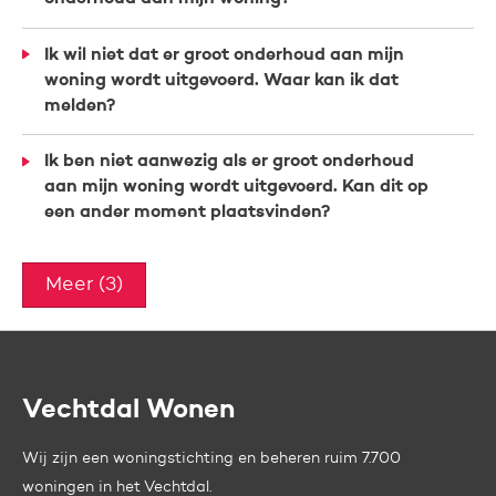
Ik wil niet dat er groot onderhoud aan mijn
woning wordt uitgevoerd. Waar kan ik dat
melden?
Ik ben niet aanwezig als er groot onderhoud
aan mijn woning wordt uitgevoerd. Kan dit op
een ander moment plaatsvinden?
Meer (3)
Vechtdal Wonen
Contactinformatie
Wij zijn een woningstichting en beheren ruim 7.700
woningen in het Vechtdal.