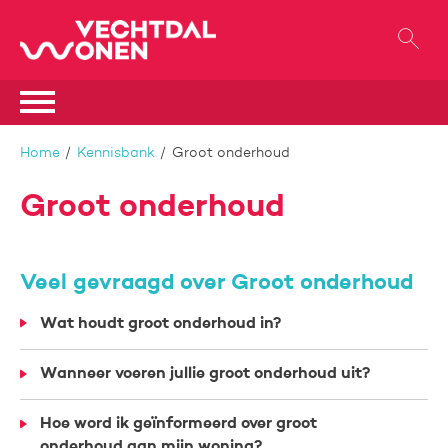
Naar de homepage
Ga naar Hoofd
Naar hoofdinhoud
Naar hoofdnavigatiemenu
Naar zoeken
Home
Kennisbank
Groot onderhoud
Groot onderhoud
Veel gevraagd over Groot onderhoud
Wat houdt groot onderhoud in?
Wanneer voeren jullie groot onderhoud uit?
Hoe word ik geïnformeerd over groot
onderhoud aan mijn woning?