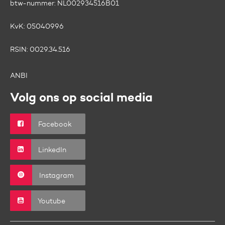
btw-nummer:
NL002934516B01
KvK:
05040996
RSIN:
0029.34.516
ANBI
Volg ons op social media
Facebook
LinkedIn
Instagram
Youtube