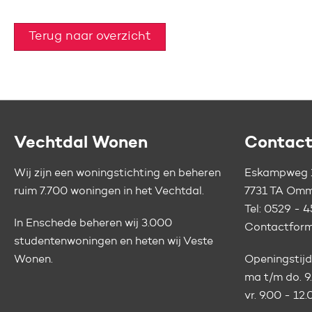
Terug naar overzicht
Contactinformatie
Vechtdal Wonen
Contac
Wij zijn een woningstichting en beheren
Eskampweg 
ruim 7.700 woningen in het Vechtdal.
7731 TA Om
Tel:
0529 - 4
In Enschede beheren wij 3.000
Contactform
studentenwoningen en heten wij
Veste
Wonen.
Openingstijd
ma t/m do. 9
vr. 9.00 - 12