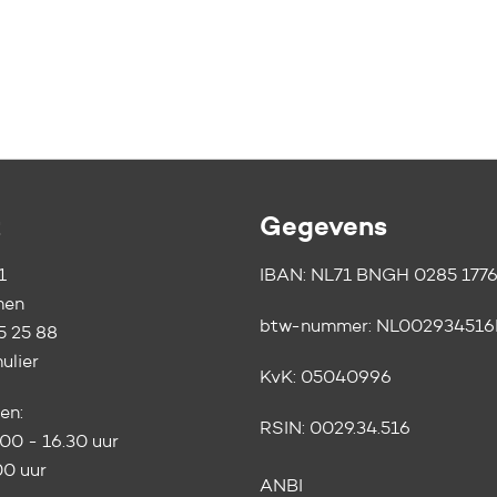
t
Gegevens
1
IBAN: NL71 BNGH 0285 1776
men
btw-nummer:
NL002934516
5 25 88
ulier
KvK:
05040996
en:
RSIN:
0029.34.516
.00 - 16.30 uur
.00 uur
ANBI