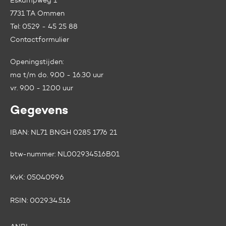
Eskampweg 1
7731 TA Ommen
Tel:
0529 - 45 25 88
Contactformulier
Openingstijden:
ma t/m do. 9.00 - 16.30 uur
vr. 9.00 - 12.00 uur
Gegevens
IBAN: NL71 BNGH 0285 1776 21
btw-nummer:
NL002934516B01
KvK:
05040996
RSIN:
0029.34.516