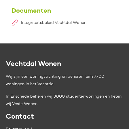
Documenten
Integriteitsbeleid Vechtdal Wonen
Vechtdal Wonen
Contactinformatie
Wij zijn een woningstichting en beheren ruim 7.700
woningen in het Vechtdal.
In Enschede beheren wij 3.000 studentenwoningen en heten
wij
Veste Wonen.
Contact