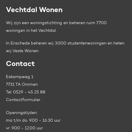
Vechtdal Wonen
Contactinformatie
Wij zijn een woningstichting en beheren ruim 7.700
woningen in het Vechtdal.
In Enschede beheren wij 3.000 studentenwoningen en heten
wij
Veste Wonen.
Contact
Eskampweg 1
7731 TA Ommen
Tel:
0529 - 45 25 88
Contactformulier
Openingstijden:
ma t/m do. 9.00 - 16.30 uur
vr. 9.00 - 12.00 uur