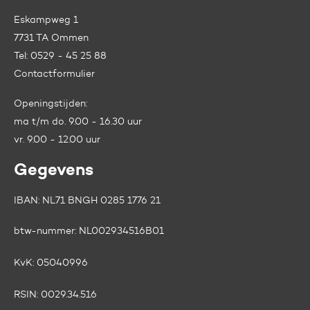
Eskampweg 1
7731 TA Ommen
Tel:
0529 - 45 25 88
Contactformulier
Openingstijden:
ma t/m do. 9.00 - 16.30 uur
vr. 9.00 - 12.00 uur
Gegevens
IBAN: NL71 BNGH 0285 1776 21
btw-nummer:
NL002934516B01
KvK:
05040996
RSIN:
0029.34.516