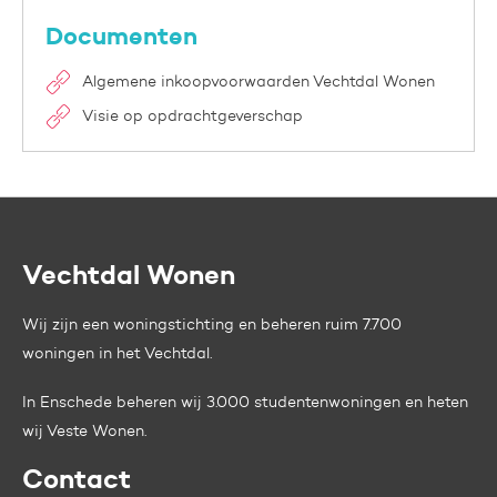
Documenten
Algemene inkoopvoorwaarden Vechtdal Wonen
Visie op opdrachtgeverschap
Vechtdal Wonen
Contactinformatie
Wij zijn een woningstichting en beheren ruim 7.700
woningen in het Vechtdal.
In Enschede beheren wij 3.000 studentenwoningen en heten
wij
Veste Wonen.
Contact