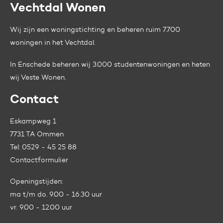
Vechtdal Wonen
Contactinformatie
Wij zijn een woningstichting en beheren ruim 7.700
woningen in het Vechtdal.
In Enschede beheren wij 3.000 studentenwoningen en heten
wij
Veste Wonen.
Contact
Eskampweg 1
7731 TA Ommen
Tel:
0529 - 45 25 88
Contactformulier
Openingstijden:
ma t/m do. 9.00 - 16.30 uur
vr. 9.00 - 12.00 uur