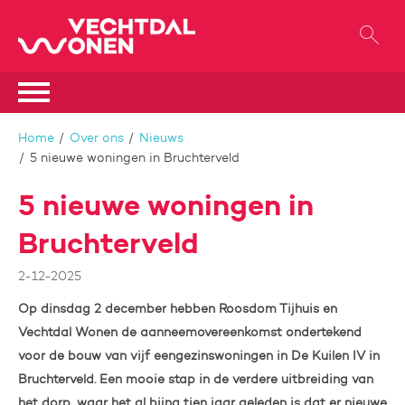
Naar de homepage
Ga naar Hoofd
Naar hoofdinhoud
Naar hoofdnavigatiemenu
Naar zoeken
Home
Over ons
Nieuws
5 nieuwe woningen in Bruchterveld
5 nieuwe woningen in
Bruchterveld
2-12-2025
Op dinsdag 2 december hebben Roosdom Tijhuis en
Vechtdal Wonen de aanneemovereenkomst ondertekend
voor de bouw van vijf eengezinswoningen in De Kuilen IV in
Bruchterveld. Een mooie stap in de verdere uitbreiding van
het dorp, waar het al bijna tien jaar geleden is dat er nieuwe