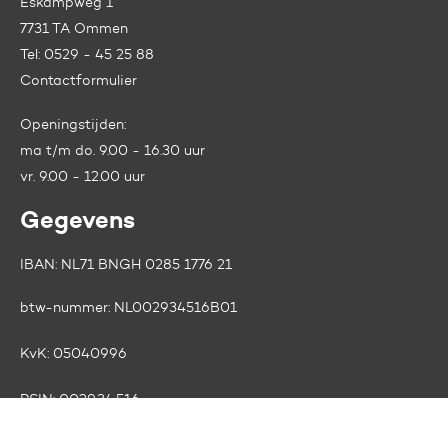
Eskampweg 1
7731 TA Ommen
Tel:
0529 - 45 25 88
Contactformulier
Openingstijden:
ma t/m do. 9.00 - 16.30 uur
vr. 9.00 - 12.00 uur
Gegevens
IBAN: NL71 BNGH 0285 1776 21
btw-nummer:
NL002934516B01
KvK:
05040996
RSIN:
0029.34.516