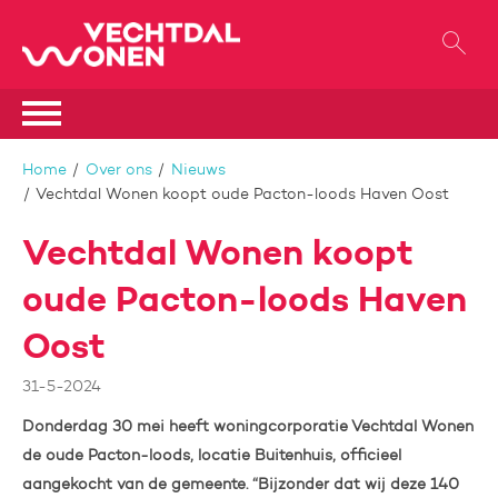
Naar de homepage
Ga naar Hoofd
Naar hoofdinhoud
Naar hoofdnavigatiemenu
Naar zoeken
Home
Over ons
Nieuws
Vechtdal Wonen koopt oude Pacton-loods Haven Oost
Vechtdal Wonen koopt
oude Pacton-loods Haven
Oost
31-5-2024
Donderdag 30 mei heeft woningcorporatie Vechtdal Wonen
de oude Pacton-loods, locatie Buitenhuis, officieel
aangekocht van de gemeente. “Bijzonder dat wij deze 140