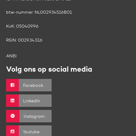
btw-nummer:
NL002934516B01
KvK:
05040996
RSIN:
0029.34.516
ANBI
Volg ons op social media
Facebook
LinkedIn
Instagram
Youtube